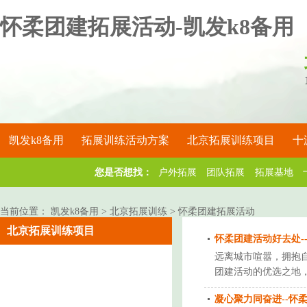
怀柔团建拓展活动-凯发k8备用
凯发k8备用
拓展训练活动方案
北京拓展训练项目
十
您是否想找：
户外拓展
团队拓展
拓展基地
关于凯发k8备用
当前位置：
凯发k8备用
>
北京拓展训练
>
怀柔团建拓展活动
北京拓展训练项目
怀柔团建活动好去处-
远离城市喧嚣，拥抱
团建活动的优选之地，
凝心聚力同奋进--怀