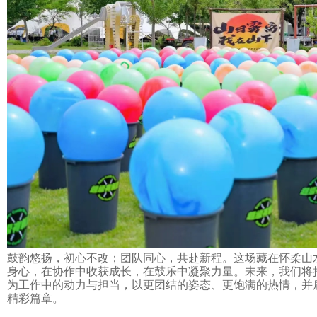
鼓韵悠扬，初心不改；团队同心，共赴新程。这场藏在怀柔山
身心，在协作中收获成长，在鼓乐中凝聚力量。未来，我们将
为工作中的动力与担当，以更团结的姿态、更饱满的热情，并
精彩篇章。