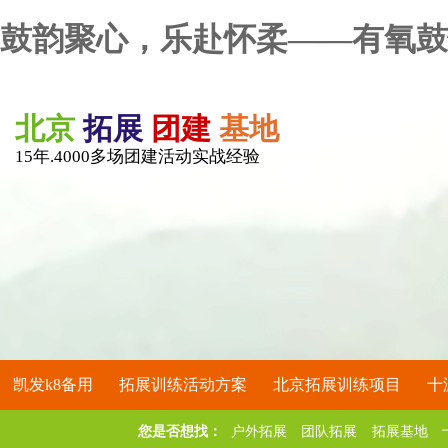
鼓韵聚心，乐赴怀柔——有氧鼓
北京
拓展
团建
基地
15年.4000多场团建活动实战经验
凯发k8备用
拓展训练活动方案
北京拓展训练项目
十
您是否想找：
户外拓展
团队拓展
拓展基地
关于凯发k8备用