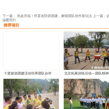
下一篇： 热血开战！怀柔攻防箭团建，解锁团队协作新玩法
上一篇：
温暖同行
推荐项目
十渡旅游团建活动培养团队合作
北京拓展训练活动---团队精
精神
意义