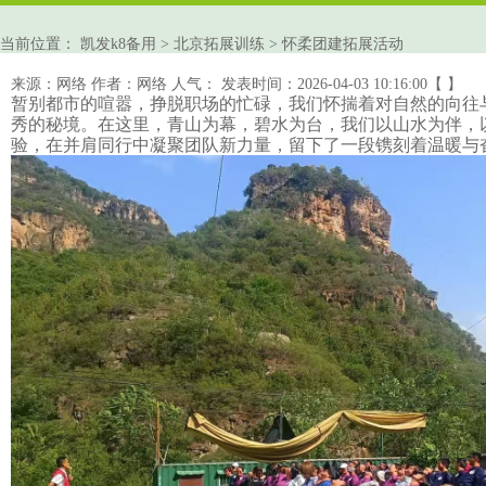
当前位置：
凯发k8备用
>
北京拓展训练
>
怀柔团建拓展活动
来源：网络
作者：网络
人气：
发表时间：2026-04-03 10:16:00【 】
暂别都市的喧嚣，挣脱职场的忙碌，我们怀揣着对自然的向往
秀的秘境。在这里，青山为幕，碧水为台，我们以山水为伴，
验，在并肩同行中
凝聚团队
新力量，留下了一段镌刻着温暖与