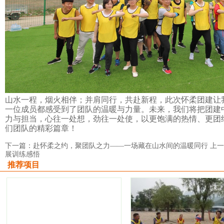
山水一程，烟火相伴；并肩同行，共赴新程，此次怀柔团建让
一位成员都感受到了团队的温暖与力量。未来，我们将把团建
力与担当，心往一处想，劲往一处使，以更饱满的热情、更团
们团队的精彩篇章！
下一篇：赴怀柔之约，聚团队之力——一场藏在山水间的温暖同行
上一
展训练感悟
推荐项目