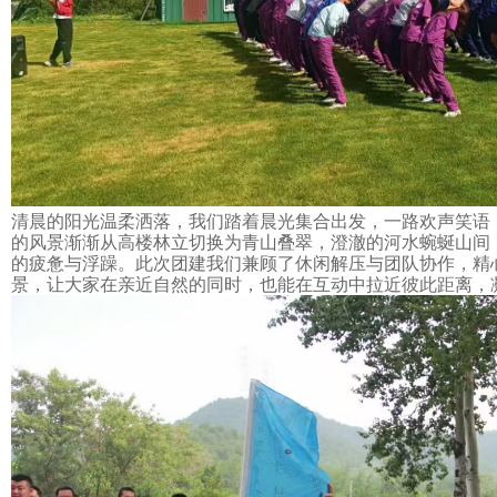
清晨的阳光温柔洒落，我们踏着晨光集合出发，一路欢声笑语
的风景渐渐从高楼林立切换为青山叠翠，澄澈的河水蜿蜒山间
的疲惫与浮躁。此次团建我们兼顾了休闲解压与团队协作，精
景，让大家在亲近自然的同时，也能在互动中拉近彼此距离，