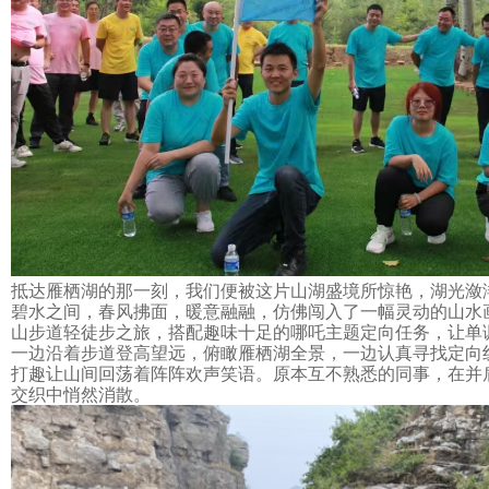
抵达雁栖湖的那一刻，我们便被这片山湖盛境所惊艳，湖光潋
碧水之间，春风拂面，暖意融融，仿佛闯入了一幅灵动的山水
山步道轻徒步之旅，搭配趣味十足的哪吒主题定向任务，让单
一边沿着步道登高望远，俯瞰雁栖湖全景，一边认真寻找定向
打趣让山间回荡着阵阵欢声笑语。原本互不熟悉的同事，在并
交织中悄然消散。