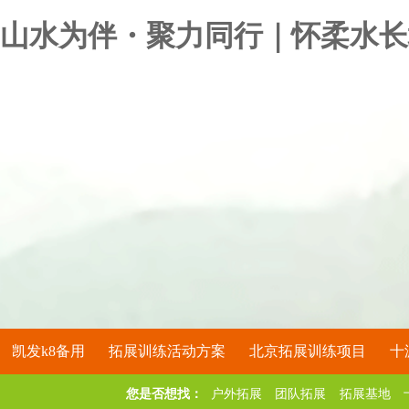
山水为伴・聚力同行｜怀柔水长
凯发k8备用
拓展训练活动方案
北京拓展训练项目
十
您是否想找：
户外拓展
团队拓展
拓展基地
关于凯发k8备用