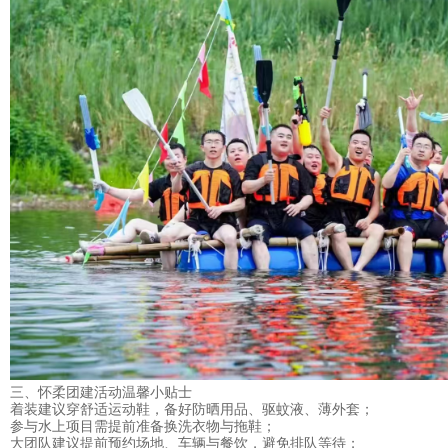
三、怀柔团建活动温馨小贴士
着装建议穿舒适运动鞋，备好防晒用品、驱蚊液、薄外套；
参与水上项目需提前准备换洗衣物与拖鞋；
大团队建议提前预约场地、车辆与餐饮，避免排队等待；