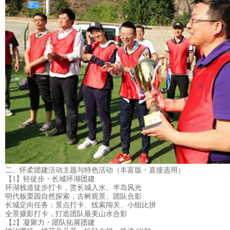
二、怀柔团建活动主题与特色活动（丰富版・直接选用）
【1】轻徒步・长城环湖团建
环湖栈道徒步打卡，赏长城入水、半岛风光
明代板栗园自然探索，古树观景、团队合影
长城定向任务：景点打卡、线索闯关、小组比拼
全景摄影打卡，打造团队最美山水合影
【2】凝聚力・团队拓展团建