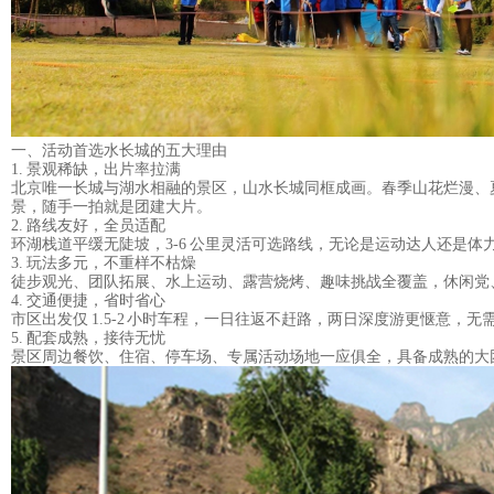
一、活动首选水长城的五大理由
1. 景观稀缺，出片率拉满
北京唯一长城与湖水相融的景区，山水长城同框成画。春季山花烂漫、
景，随手一拍就是团建大片。
2. 路线友好，全员适配
环湖栈道平缓无陡坡，3-6 公里灵活可选路线，无论是运动达人还是
3. 玩法多元，不重样不枯燥
徒步观光、
团队拓展
、水上运动、露营烧烤、趣味挑战全覆盖，休闲党
4. 交通便捷，省时省心
市区出发仅 1.5-2 小时车程，一日往返不赶路，两日深度游更惬意，
5. 配套成熟，接待无忧
景区周边餐饮、住宿、停车场、专属活动场地一应俱全，具备成熟的大