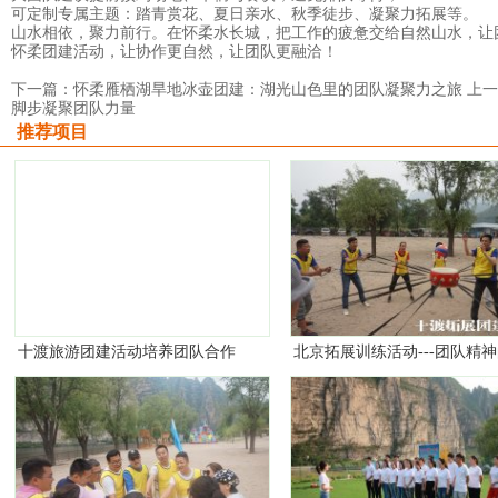
可定制专属主题：踏青赏花、夏日亲水、秋季徒步、凝聚力拓展等。
山水相依，聚力前行。在怀柔水长城，把工作的疲惫交给自然山水，让
怀柔团建活动，让协作更自然，让团队更融洽！
下一篇：怀柔雁栖湖旱地冰壶团建：湖光山色里的团队凝聚力之旅
上一
脚步凝聚团队力量
推荐项目
十渡旅游团建活动培养团队合作
北京拓展训练活动---团队精
精神
意义