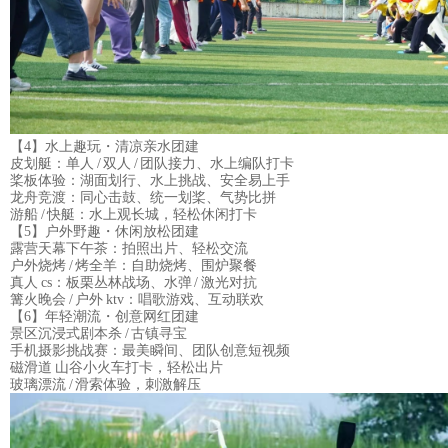
【4】水上趣玩・清凉亲水团建
皮划艇：单人 / 双人 / 团队接力、水上编队打卡
桨板体验：湖面划行、水上挑战、安全易上手
龙舟竞渡：同心击鼓、统一划桨、气势比拼
游船 / 快艇：水上观长城，轻松休闲打卡
【5】户外野趣・休闲放松团建
露营天幕下午茶：拍照出片、轻松交流
户外烧烤 / 烤全羊：自助烧烤、围炉聚餐
真人 cs：板栗丛林战场、水弹 / 激光对抗
篝火晚会 / 户外 ktv：唱歌游戏、互动联欢
【6】年轻潮流・创意网红团建
景区沉浸式剧本杀 / 古镇寻宝
手机摄影挑战赛：最美瞬间、团队创意短视频
磁滑道 山谷小火车打卡，轻松出片
玻璃漂流 / 滑索体验，刺激解压