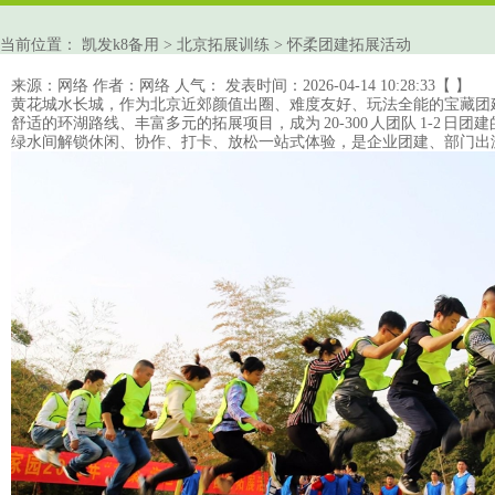
当前位置：
凯发k8备用
>
北京拓展训练
>
怀柔团建拓展活动
来源：网络
作者：网络
人气：
发表时间：2026-04-14 10:28:33【 】
黄花城水长城，作为
北京
近郊颜值出圈、难度友好、玩法全能的宝藏团建
舒适的环湖路线、丰富多元的
拓展项目
，成为 20-300 人团队 1-
绿水间解锁休闲、协作、打卡、放松一站式体验，是企业团建、部门出