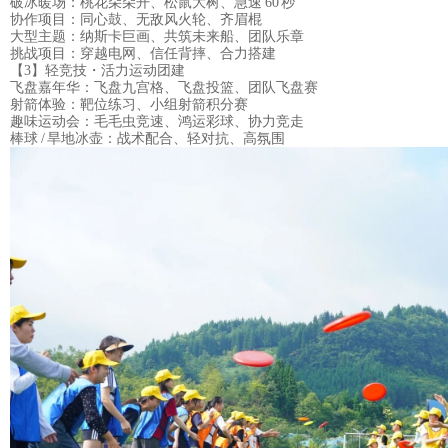
破冰暖场：桃花朵朵开、松鼠大树、急速 60 秒
协作项目：同心鼓、无敌风火轮、齐眉棍
大型主题：纳斯卡巨画、共筑未来船、团队乐章
挑战项目：穿越电网、
信任背摔
、合力搭建
【3】轻竞技・活力运动团建
飞盘嘉年华：飞盘九宫格、飞盘投篮、团队飞盘赛
射箭体验：靶位练习、小组射箭积分赛
趣味运动会
：毛毛虫竞速、鸿运彩球、协力竞走
棒球 / 旱地冰壶：战术配合、轻对抗、高氛围