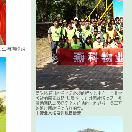
陌生与拘谨消
团队拓展训练活动是必须的吗？其中有一个非常
关键的因素就是“归属感”，户外团建活动是一项
帮助团队成员提高个人价值的训练过程，员工可
以通过团建活动有效的发...
十渡北京拓展训练团建营