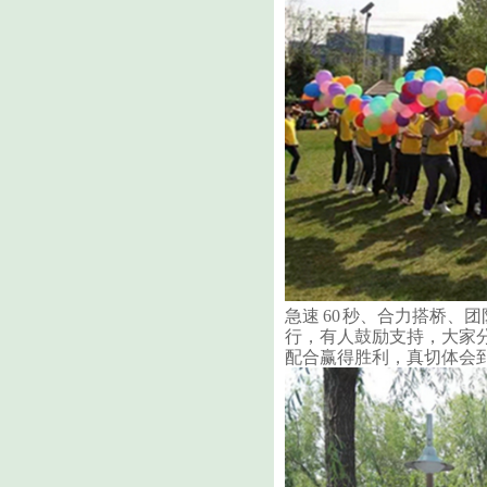
急速
60 秒、合力搭桥
行，有人鼓励支持，大家
配合赢得胜利，真切体会到 “