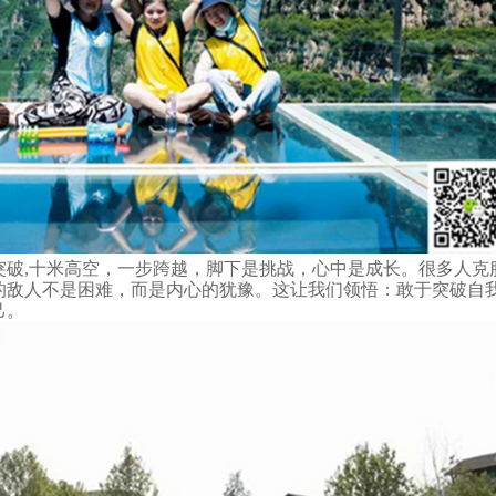
突破
,十米高空，一步跨越，脚下是挑战，心中是成长。很多人克
的敌人不是困难，而是内心的犹豫。这让我们领悟：敢于突破自
己。