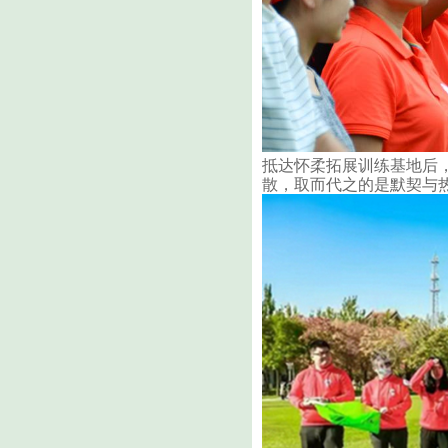
抵达怀柔
拓展训练基地
后
散，取而代之的是默契与