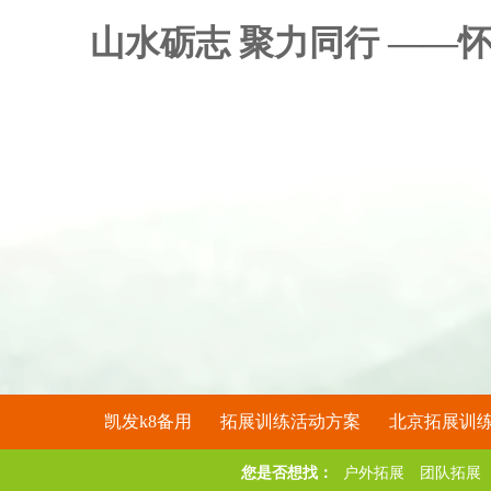
山水砺志 聚力同行 ——
凯发k8备用
拓展训练活动方案
北京拓展训
您是否想找：
户外拓展
团队拓展
关于凯发k8备用