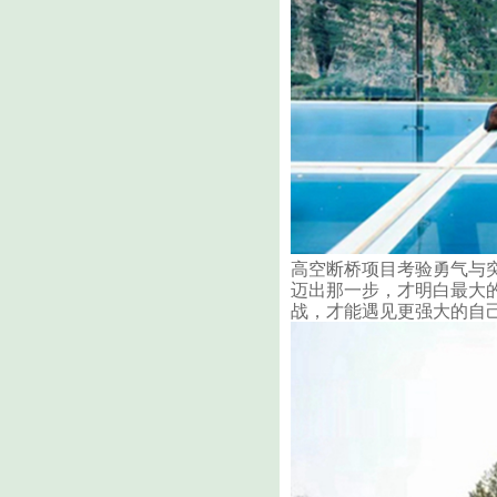
高空断桥
项目考验勇气与
迈出那一步，才明白最大
战，才能遇见更强大的自