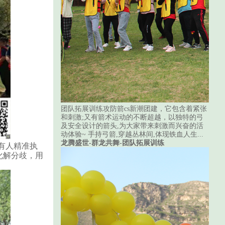
团队拓展训练攻防箭cs新潮团建，它包含着紧张
和刺激;又有箭术运动的不断超越，以独特的弓
及安全设计的箭头,为大家带来刺激而兴奋的活
动体验~ 手持弓箭,穿越丛林间,体现铁血人生...
龙腾盛世-群龙共舞-团队拓展训练
有人精准执
化解分歧，用