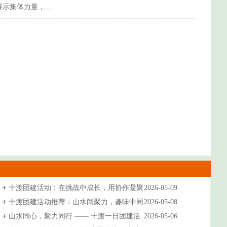
集体力量，...
十渡团建活动：在挑战中成长，用协作凝聚
2026-05-09
力量
十渡团建活动推荐：山水间聚力，趣味中同
2026-05-08
行
山水同心，聚力同行 —— 十渡一日团建活
2026-05-06