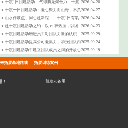
动安排
十渡1日团建活动---气球腾龙聚合力，十渡
2026-04-28
漂流不负夏
十渡一日团建活动：凝心聚力向山野，不负
2026-04-27
春光共前行
山水伴鼓点，同心赴新程——十渡1日有氧
2026-04-24
鼓团建活动纪实
赴十渡团建活动之约：以 cs 释热血，以团
2026-04-23
建凝同心
十渡团建活动增进员工对团队力量的认识
2025-09-29
十渡团建活动提高公司凝集力，加强团队内
2025-09-24
部沟通
十渡团建活动中建立团队成员之间的开放心
2025-09-19
态和相互信任
来拓展基地路线
|
拓展训练案例
理！
凯发k8备用