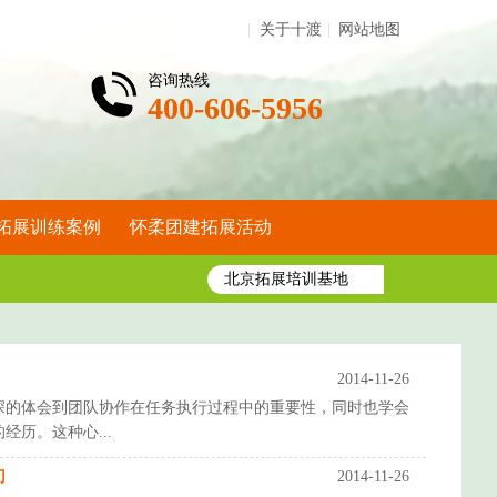
|
关于十渡
|
网站地图
咨询热线
400-606-5956
拓展训练案例
怀柔团建拓展活动
2014-11-26
深的体会到团队协作在任务执行过程中的重要性，同时也学会
历。这种心...
门
2014-11-26