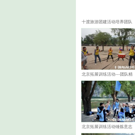
十渡旅游团建活动培养团队
合作精神
北京拓展训练活动---团队精
神的意义
北京拓展训练活动锤炼意志
品德