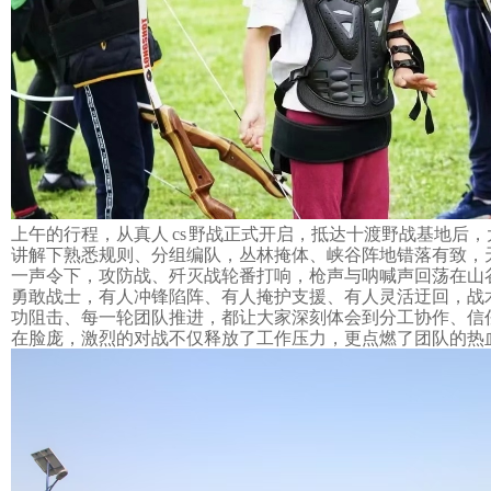
上午的行程，从真人
cs 野战正式开启
，
抵达十渡野战基地后，
讲解下熟悉规则、分组编队
，
丛林掩体、峡谷阵地错落有致，
一声令下，攻防战、歼灭战轮番打响，枪声与呐喊声回荡在山
勇敢战士，有人冲锋陷阵、有人掩护支援、有人灵活迂回，战
功阻击、每一轮团队推进，都让大家深刻体会到分工协作、信
在脸庞，激烈的对战不仅释放了工作压力，更点燃了团队的热