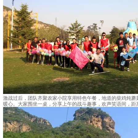
激战过后，团队齐聚农家小院享用特色午餐
，
地道的柴鸡炖蘑
暖心。大家围坐一桌，分享上午的战斗趣事，欢声笑语间，距