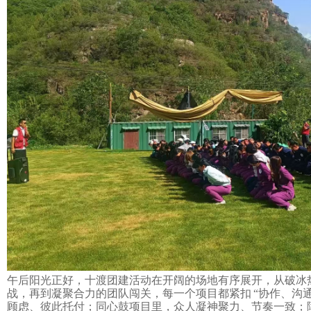
午后阳光正好，十渡
团建活动
在开阔的场地有序展开
，
从破冰
战，再到凝聚合力的团队闯关，每一个项目都紧扣
“协作、沟通
顾虑、彼此托付；同心鼓项目里，众人凝神聚力、节奏一致；