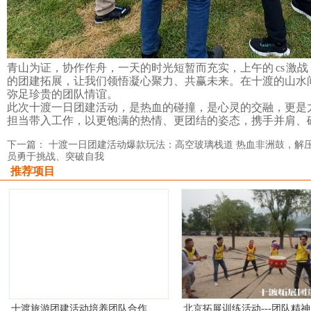
青山为证，协作作舟
，
一天的时光短暂而充实，上午的
cs 
的团建拓展，让我们领悟凝心聚力、共赢未来。在十渡的山水
弥足珍贵的团队情谊。
此次十渡一日团建
活动
，是热血的碰撞，是心灵的交融，更是
担当带入工作，以更饱满的热情、更团结的姿态，携手并肩、
下一篇： 十渡一日团建活动爆款玩法：高空玻璃栈道 热血非洲鼓，解
员勇于挑战、突破自我
推荐项目
十渡旅游团建活动培养团队合作
北京拓展训练活动---团队精