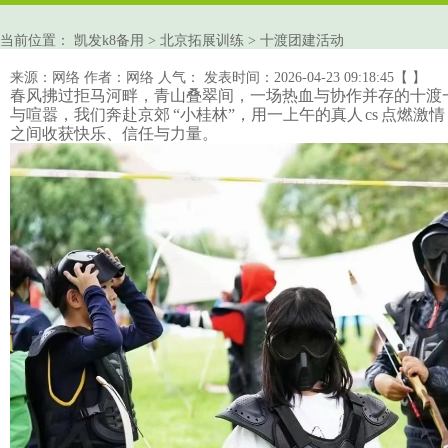
当前位置：
凯发k8备用
>
北京拓展训练
>
十渡团建活动
来源：网络
作者：网络
人气：
发表时间：2026-04-23 09:18:45【 】
春风拂过拒马河畔，青山叠翠间，一场热血与协作并存的十渡
与喧嚣，我们奔赴京郊
“小桂林”，用一上午的真人 cs 点燃激
之间收获快乐、信任与力量。