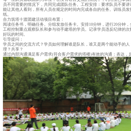
员不同需要的情况下，共同完成团队任务。工程安排：要求队员不要讲
能让其他人看到，所有人员在规定的时间内完成各自的任务。训练员发
纸。
合力筑塔十渡团建活动项目布置：
阅读任务书，明确任务。分组发放任务卡。安排10分钟，进行20分钟，分
工程控制重点观察队长和参与动手建塔的学员。记录学员违反纪律的次
好玩的时间。
引导提问：
学员之间的交流方式？学员如何理解谁是队长，谁又是两个能动手的人
理？共享？
通过内部沟通满足客户需求(符合客户需求的塔楼)有效的沟通：表达，