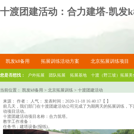
十渡团建活动：合力建塔-凯发k
凯发k8备用
拓展训练活动方案
北京拓展训练项目
您是否想找：
户外拓展
团队拓展
拓展基地
十渡（野三坡）拓展美
关于凯发k8备用
当前位置：
凯发k8备用
>
北京拓展训练
>
十渡团建活动
来源：
作者：
人气：
发表时间：2020-11-18 16:40:17【 】
前几天，我们部门在
十渡团建活动
公司完成了为期两天的
拓展训练
，下
动
项目活动。
十渡团建
活动项目名称：合力筑塔。
教学工作准备：
任务书；建塔设备(报纸)。