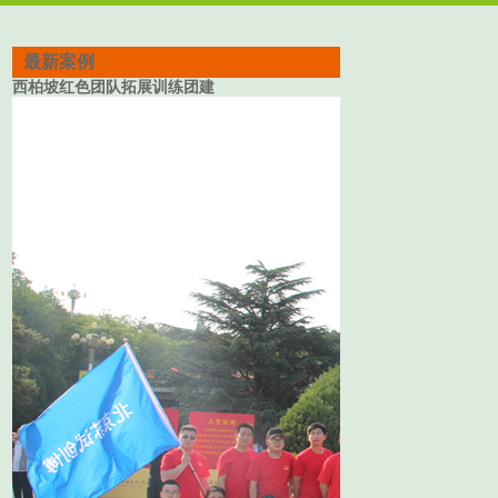
最新案例
西柏坡红色团队拓展训练团建