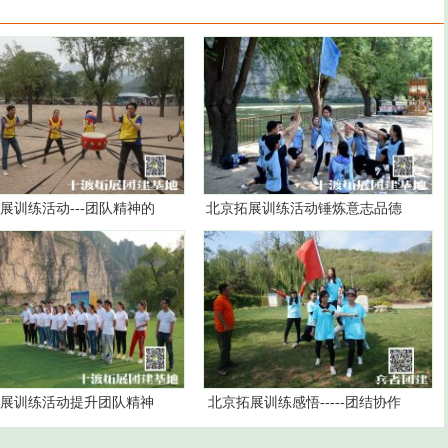
展训练活动---团队精神的
北京拓展训练活动锤炼意志品德
意义
展训练活动提升团队精神
北京拓展训练感悟-----团结协作
互相激励