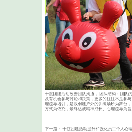
十渡团建活动改善团队沟通， 团队结构：团队
及有机会参与讨论和决策，更多的往往不是参与
理疏导培训，是以创建
户外
的训练场所为舞台，
方式为依托，最终达成精神成长、心理疏导为旨
下一篇： 十渡团建活动提升和强化员工个人心