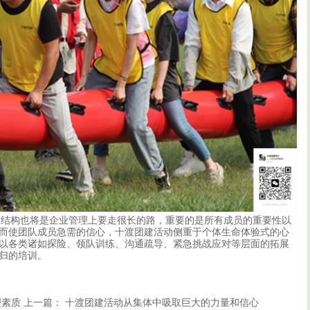
的结构也将是企业管理上要走很长的路，重要的是所有成员的重要性以
而使团队成员急需的信心，十渡团建活动侧重于个体生命体验式的心
以各类诸如探险、领队训练、沟通疏导、紧急挑战应对等层面的拓展
归的培训。
理素质
上一篇： 十渡团建活动从集体中吸取巨大的力量和信心