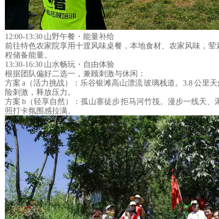
12:00-13:30 山野午餐・能量补给
前往特色农家院享用
十渡风
味桌餐，本地食材、农家风味，荤
程储备能量。
13:30-16:30 山水畅玩・自由体验
根据团队偏好二选一，兼顾刺激与休闲：
方案
a（活力挑战）：乐谷银滩高山漂流 玻璃栈道。3.8 公
险刺激，释放压力。
方案
b（轻享自然）：
孤山寨
徒步 拒马河竹筏。漫步一线天、
照打卡氛围感拉满。