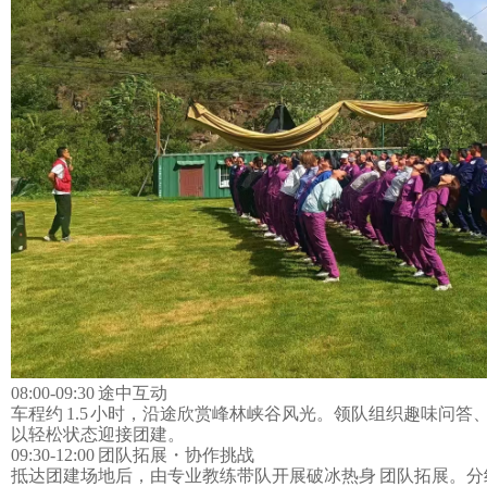
08:00-09:30 途中互动
车程约
1.5 小时，沿途欣赏峰林峡谷风光。领队组织趣味问
以轻松状态迎接团建。
09:30-12:00
团队拓展
・协作挑战
抵达团建场地后，由专业教练带队开展破冰热身
团队拓展。分