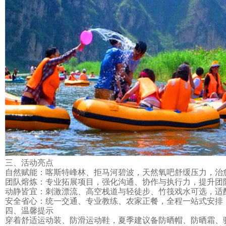
三、活动亮点
自然赋能：喀斯特峰林、拒马河碧波，天然氧吧舒缓压力，治
团队熔炼：专业
拓展项目
，强化沟通、协作与执行力，提升
团
动静皆宜：刺激漂流、高空栈道与轻徒步、竹筏戏水可选，适
安全省心：统一交通、专业教练、农家正餐，全程一站式安排
四、温馨提示
穿着舒适运动装、防滑运动鞋，夏季建议备防晒帽、防晒霜、