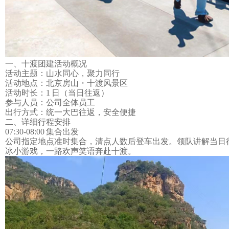
一、
十渡团建
活动概况
活动主题：山水同心，聚力同行
活动地点：
北京
房山・
十渡风景区
活动时长：
1 日（当日往返）
参与人员：公司全体员工
出行方式：统一大巴往返，安全便捷
二、详细行程安排
07:30-08:00 集合出发
公司指定地点准时集合，清点人数后登车出发。领队讲解当日
冰小游戏，一路欢声笑语奔赴十渡。