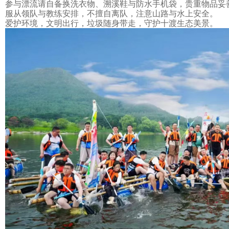
参与漂流请自备换洗衣物、溯溪鞋与防水手机袋，贵重物品妥
服从领队与教练安排，不擅自离队，注意山路与水上安全。
爱护环境，文明出行，垃圾随身带走，守护十渡生态美景。