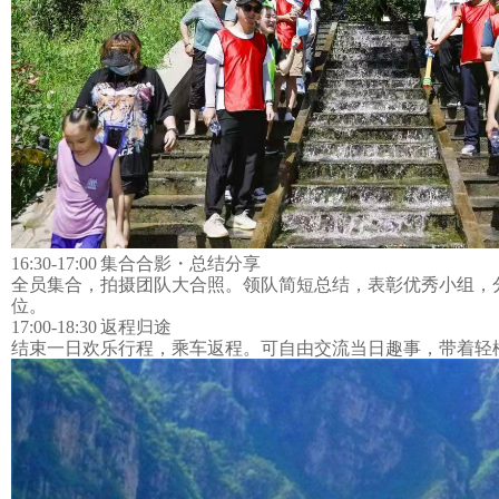
16:30-17:00 集合合影・总结分享
全员集合，拍摄团队大合照。领队简短总结，表彰优秀小组，
位。
17:00-18:30 返程归途
结束一日欢乐行程，乘车返程。可自由交流当日趣事，带着轻