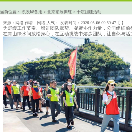
当前位置：
凯发k8备用
>
北京拓展训练
>
十渡团建活动
来源：网络
作者：网络
人气：
发表时间：2026-05-06 09:59:47【 】
为舒缓工作节奏、增进团队默契、凝聚协作力量，公司组织前
在青山绿水间放松身心，在互动挑战中
熔炼团队
，让自然与活