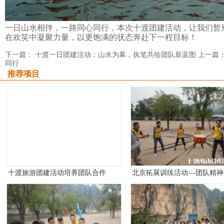
一日山水相伴，一路同心同行
，
本次十渡团建
活动
，让我们暂
在欢笑中凝聚力量，以更饱满的状态奔赴下一程目标！
下一篇： 十渡一日团建活动：山水为幕，执笔共绘团队新蓝图
上一篇：
同行
推荐项目
十渡旅游团建活动培养团队合作
北京拓展训练活动---团队精
精神
意义