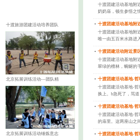
十渡团建活动基地附
奶奶庙，顿生参悟之情
十渡团建活动基地附近
十渡旅游团建活动培养团队
合作精神
十渡团建活动基地附近
唯一由五百米水路进入
十渡团建活动附近景区
十渡团建活动基地附
翠绿的檀林，蜿蜒的千
十渡团建活动基地-哲
北京拓展训练活动---团队精
神的意义
十渡团建活动基地-哲
换上。b急死了，骂道：
十渡团建活动基地-哲
十渡团建活动基地-
的庙里。这两座山之间
北京拓展训练活动锤炼意志
十渡团建活动基地-哲
品德