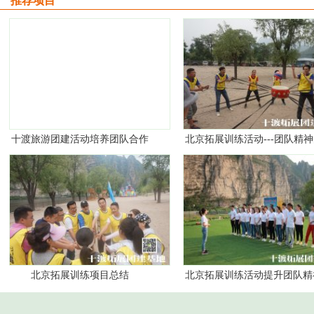
推荐项目
十渡旅游团建活动培养团队合作
北京拓展训练活动---团队精
精神
意义
北京拓展训练项目总结
北京拓展训练活动提升团队精