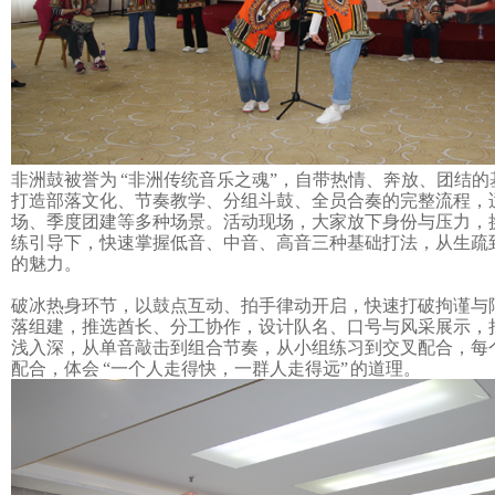
非洲鼓被誉为
“非洲传统音乐之魂”，自带热情、奔放、团结的
打造部落文化、节奏教学、分组斗鼓、全员合奏的完整流程，
场、季度团建等多种场景。活动现场，大家放下身份与压力，
练引导下，快速掌握低音、中音、高音三种基础打法，从生疏
的魅力。
破冰热身环节，以鼓点互动、拍手律动开启，快速打破拘谨与
落组建，推选酋长、分工协作，设计队名、口号与风采展示，
浅入深，从单音敲击到组合节奏，从小组练习到交叉配合，每
配合，体会
“一个人走得快，一群人走得远” 的道理。