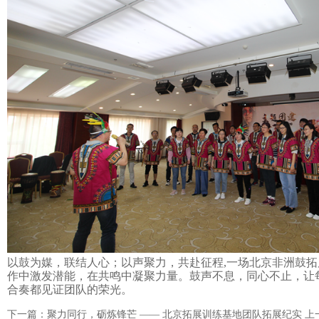
以鼓为媒，联结人心；以声聚力，共赴征程
,一场北京非洲鼓
作中激发潜能，在共鸣中凝聚力量。鼓声不息，同心不止，让
合奏都见证团队的荣光。
下一篇：聚力同行，砺炼锋芒 —— 北京拓展训练基地团队拓展纪实
上