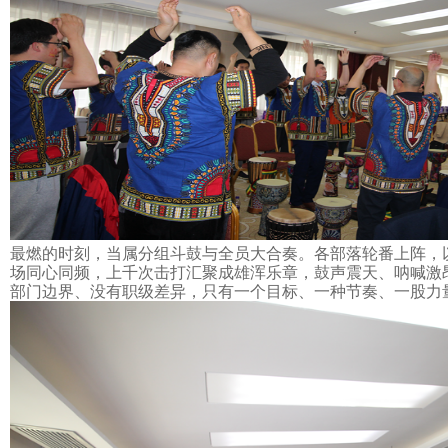
最燃的时刻，当属分组斗鼓与全员大合奏。各部落轮番上阵，
场同心同频，上千次击打汇聚成雄浑乐章，鼓声震天、呐喊激
部门边界、没有职级差异，只有一个目标、一种节奏、一股力