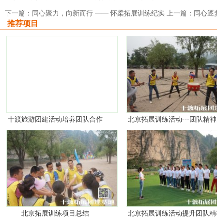
下一篇：同心聚力，向新而行 —— 怀柔拓展训练纪实
上一篇：同心逐
推荐项目
十渡旅游团建活动培养团队合作
北京拓展训练活动---团队精
精神
意义
北京拓展训练项目总结
北京拓展训练活动提升团队精