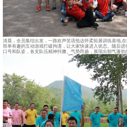
清晨，全员集结出发，一路欢声笑语抵达怀柔
拓展训练基地
,
简单有趣的互动游戏打破拘谨，让大家快速进入状态。随后进
口号和队姿，各支队伍精神抖擞、气势昂扬，展现出朝气蓬勃