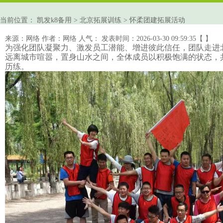
当前位置：
凯发k8备用
>
北京拓展训练
>
怀柔团建拓展活动
来源：网络
作者：网络
人气：
发表时间：2026-03-30 09:59:35【 】
为强化
团队凝聚力
、激发员工潜能、增进彼此信任，团队走进
远离城市喧嚣，置身山水之间，全体成员以积极饱满的状态，
历练。