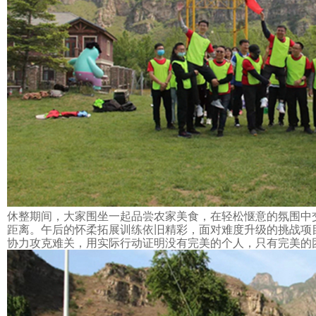
休整期间，大家围坐一起品尝农家美食，在轻松惬意的氛围中
距离。午后的怀柔拓展训练依旧精彩，面对难度升级的挑战项
协力攻克难关，用实际行动证明没有完美的个人，只有完美的