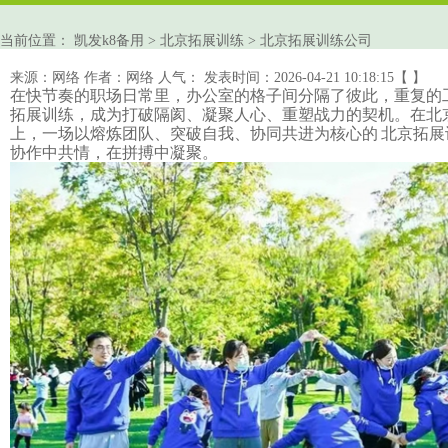
当前位置：
凯发k8备用
>
北京拓展训练
>
北京拓展训练公司
来源：网络
作者：网络
人气：
发表时间：2026-04-21 10:18:15【 】
在快节奏的职场日常里，办公室的格子间分隔了彼此，重复的
拓展训练
，成为打破隔阂、凝聚人心、重塑战力的契机。在
北
上，一场以
熔炼团队
、突破自我、协同共进为核心的
北京拓展
协作中共情，在拼搏中凝聚。