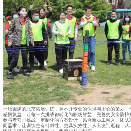
一场圆满的北京拓展训练，离不开专业的保障与用心的策划。
感悟复盘，让每一次挑战都转化为职场智慧；完善的安全防护
参与者安心挑战；定制化的方案设计，贴合新员工融入、
团队
同需求，让训练更有针对性、更具实效性。从出发到返程，从