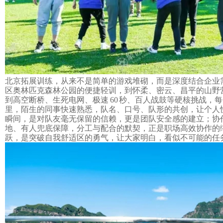
北京拓展训练
，从来不是简单的游戏堆砌，而是深度结合企业
区奥林匹克森林公园的便捷轻训，到怀柔、密云、昌平的山野
到高空断桥、生死电网、极速
60 秒、百人战鼓等硬核挑战，
里，陌生的同事快速熟悉，队名、口号、队形的共创，让个人
瞬间，是对队友毫无保留的信赖，更是团队安全感的建立；协
地、有人兜底保障，分工与配合的默契，正是职场高效协作的
跃，是突破自我舒适区的勇气，让大家明白，看似不可能的任