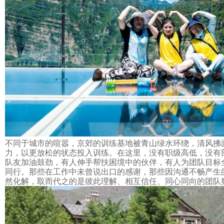
不同于城市的喧嚣，京郊的训练基地被青山绿水环绕，清风拂
力，以更放松的状态投入训练。在这里，没有职级高低，没有
队友加油鼓劲，有人伸手帮扶困境中的伙伴，有人为团队目标
同行。那些在工作中未曾说出口的感谢，那些因沟通不畅产生
然化解，取而代之的是彼此理解、相互信任、同心同向的团队