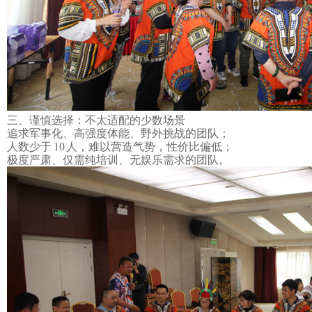
三、谨慎选择：不太适配的少数场景
追求军事化、高强度体能、野外挑战的团队；
人数少于
10 人，难以营造气势，性价比偏低；
极度严肃、仅需纯
培训
、无娱乐需求的团队。