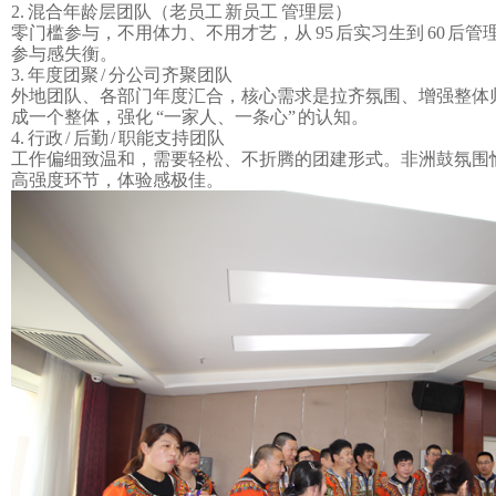
2. 混合年龄层团队（老员工 新员工 管理层）
零门槛参与，不用体力、不用才艺，从
95 后实习生到 60
参与感失衡。
3. 年度团聚 / 分公司齐聚团队
外地团队、各部门年度汇合，核心需求是拉齐氛围、增强整体
成一个整体，强化
“一家人、一条心” 的认知。
4. 行政 / 后勤 / 职能支持团队
工作偏细致温和，需要轻松、不折腾的团建形式。非洲鼓氛围
高强度环节，体验感极佳。