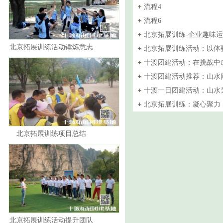
流程4
流程6
北京拓展训练-企业趣味
北京拓展训练活动锤炼意志
北京拓展训练活动：以体
品德
作赋能企业
十渡团建活动：在挑战中
力量
十渡团建活动推荐：山水
行
十渡一日团建活动：山水
队新蓝图
北京拓展训练：凝心聚力
北京拓展训练项目总结
北京拓展训练活动提升团队