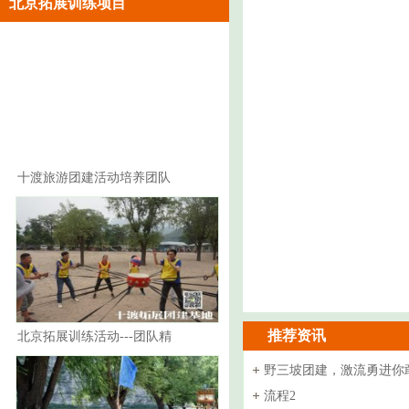
北京拓展训练项目
十渡旅游团建活动培养团队
合作精神
推荐资讯
北京拓展训练活动---团队精
神的意义
野三坡团建，激流勇进你
日必打卡
流程2