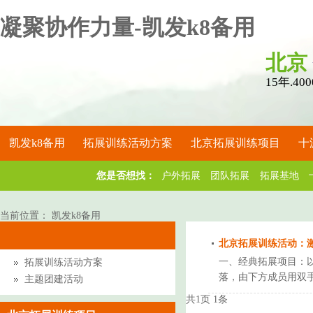
凝聚协作力量-凯发k8备用
北京
15年.
凯发k8备用
拓展训练活动方案
北京拓展训练项目
十
您是否想找：
户外拓展
团队拓展
拓展基地
关于凯发k8备用
当前位置：
凯发k8备用
北京拓展训练活动：
一、经典拓展项目：以
拓展训练活动方案
落，由下方成员用双手
主题团建活动
共
1
页
1
条