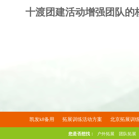
十渡团建活动增强团队的核
凯发k8备用
拓展训练活动方案
北京拓展训
您是否想找：
户外拓展
团队拓展
关于凯发k8备用