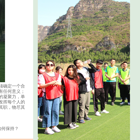
须确定一个合
有任何意义；
的凝聚力，单
发挥每个人的
其职，物尽其
如何保持？