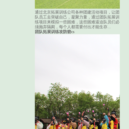
通过北京拓展训练公司各种团建活动项目，让团
队员工去突破自己，凝聚力量，通过团队拓展训
练项目来模拟一些困难，这些困难逼迫队员们必
须抛弃隔阂，每个人都需要付出才能生存...
团队拓展训练攻防箭cs