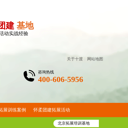
团建
基地
团建活动实战经验
|
关于十渡
|
网站地图
咨询热线
400-606-5956
拓展训练案例
怀柔团建拓展活动