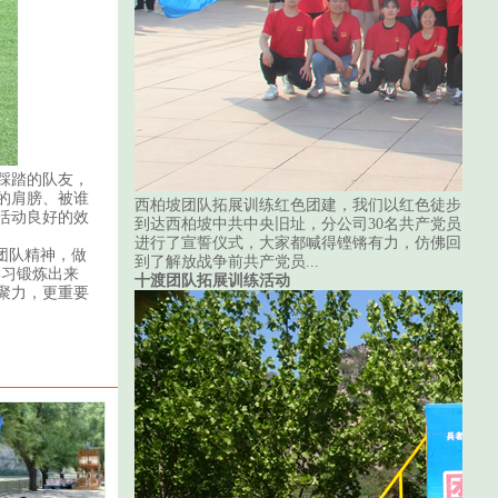
踩踏的队友，
的肩膀、被谁
西柏坡团队拓展训练红色团建，我们以红色徒步
活动良好的效
到达西柏坡中共中央旧址，分公司30名共产党员
进行了宣誓仪式，大家都喊得铿锵有力，仿佛回
团队精神，做
到了解放战争前共产党员...
学习锻炼出来
十渡团队拓展训练活动
聚力，更重要