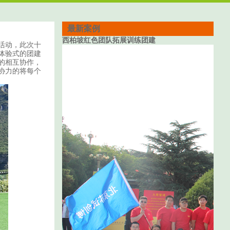
最新案例
西柏坡红色团队拓展训练团建
活动
，此次
十
体验式的团建
的相互协作，
协力的将每个