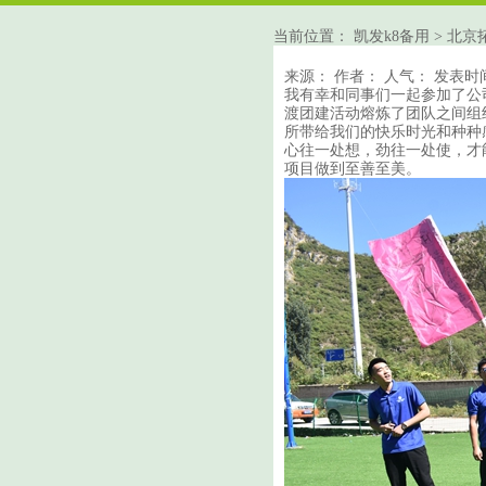
当前位置：
凯发k8备用
>
北京
来源：
作者：
人气：
发表时间：
我有幸和同事们一起参加了公
渡团建
活动熔炼了团队之间组
所带给我们的快乐时光和种种
心往一处想，劲往一处使，才
项目做到至善至美。