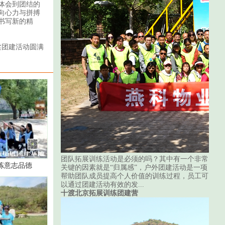
体会到团结的
向心力与拼搏
书写新的精
柔团建活动圆满
团队拓展训练活动是必须的吗？其中有一个非常
炼意志品德
关键的因素就是“归属感”，户外团建活动是一项
帮助团队成员提高个人价值的训练过程，员工可
以通过团建活动有效的发...
十渡北京拓展训练团建营