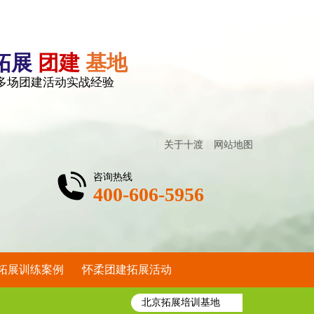
拓展
团建
基地
00多场团建活动实战经验
|
关于十渡
|
网站地图
咨询热线
400-606-5956
拓展训练案例
怀柔团建拓展活动