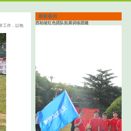
最新案例
西柏坡红色团队拓展训练团建
常工作，以饱