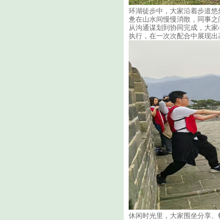
环湖徒步中，大家沿着步道悠
惫在山水间慢慢消散，同事之
从沟通谋划到协同完成，大家
执行，在一次次配合中展现出
休闲时光里，大家围坐分享、