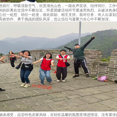
然前行，呼吸清新空气，欣赏湖光山色，一路欢声笑语、结伴同行。工作
间的距离在交流中不断拉近
，
怀柔
团建活动
环节紧凑而热烈。从破冰热身
心往一处想、劲往一处使，彼此鼓励、相互支持。面对任务，有人出谋划
高效协作、勇于挑战的团队风采，也让信任与凝聚力在心中不断加深。
畅谈感受，品尝特色农家风味，在轻松温馨的氛围里增进情谊。没有紧张