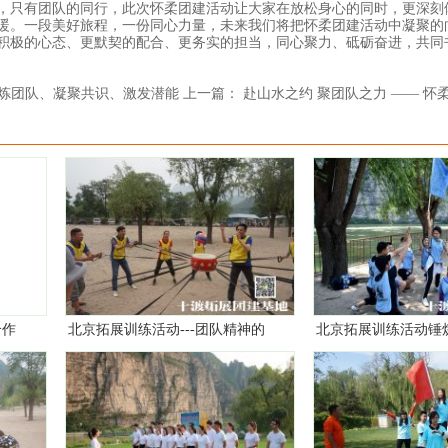
，只有团队的同行
，
此次怀柔团建活动让大家在放松身心的同时，更深刻
暖。一段美好旅程，一份同心力量
，
未来我们将把怀柔团建活动中凝聚的
积极的心态、更默契的配合、更务实的担当，同心聚力、砥砺奋进，共同
-熔炼团队、凝聚共识、激发潜能
上一篇： 赴山水之约 聚团队之力 —— 怀
合作
北京拓展训练活动---团队精神的
北京拓展训练活动锤
意义