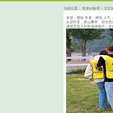
当前位置：
凯发k8备用
>
北京
来源：网络
作者：网络
人气
走进怀柔，群山叠翠、碧水悠
满状态投入到各项体验中，在