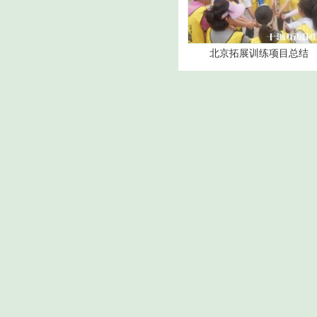
北京拓展训练项目总结