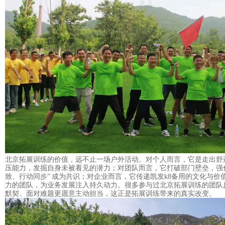
北京拓展训练的价值，远不止一场户外活动。对个人而言，它是走出舒
压能力，发掘自身未被看见的潜力；对团队而言，它打破部门壁垒，强
致、行动同步” 成为共识；对企业而言，它传递
凯发k8备用的文化
与价
力的团队，为业务发展注入持久动力。很多参与过北京拓展训练的团队
默契、面对难题更愿意主动担当，这正是拓展训练带来的真实改变。