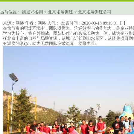
当前位置：
凯发k8备用
>
北京拓展训练
>
北京拓展训练公司
来源：网络
作者：网络
人气：
发表时间：2026-03-18 09:19:01【 】
在快节奏的职场环境中，
团队凝聚力
、沟通效率与协作能力，是企业持
学习为核心，将
户外
挑战、团队协作与心智成长融为一体，成为企业
熔
托北京丰富的自然与场地资源，从城市近郊到山水景区，从经典项目到
有温度的形态，助力无数团队突破边界、凝聚力量。