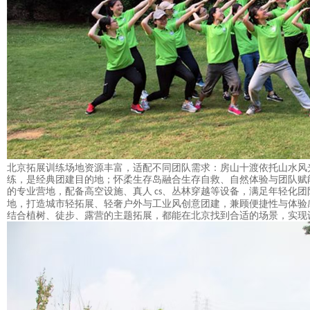
北京拓展训练场地资源丰富，适配不同团队需求：
房山十渡
依托山水风
练，是经典团建目的地；怀柔生存岛融合生存自救、自然体验与团队赋
的专业营地，配备高空设施、真人
、丛林穿越等设备，满足年轻化团
cs
地，打造城市轻拓展、轻奢户外与工业风创意团建，兼顾便捷性与体验
结合植树、徒步、露营的主题拓展，都能在北京找到合适的场景，实现