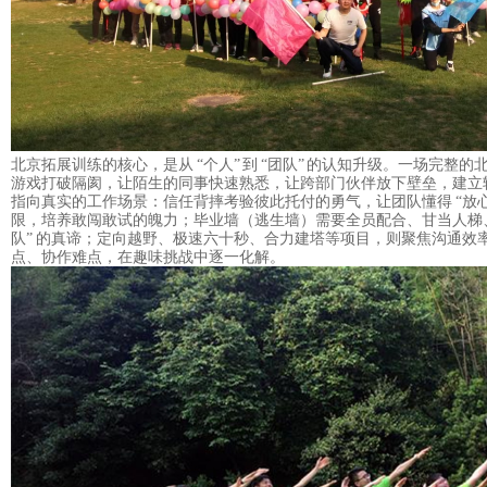
北京拓展
训练的核心，是从
“个人” 到 “团队” 的认知升级。一场完整的
游戏打破隔阂，让陌生的同事快速熟悉，让跨部门伙伴放下壁垒，建立
指向真实的工作场景：信任背摔考验彼此托付的勇气，让团队懂得 “放
限，培养敢闯敢试的魄力；毕业墙（逃生墙）需要全员配合、甘当人梯、
队” 的真谛；定向越野、极速六十秒、合力建塔等项目，则聚焦沟通效
点、协作难点，在趣味挑战中逐一化解。