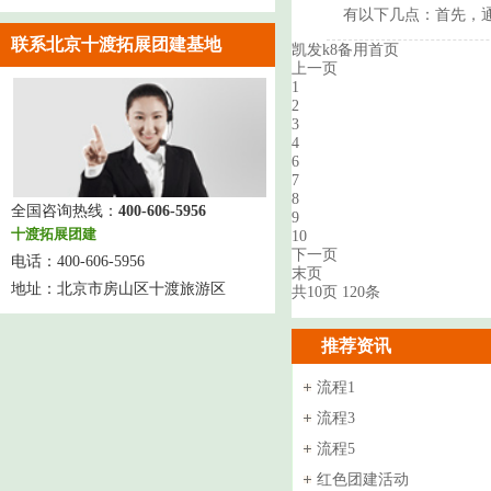
精神
有以下几点：首先，通
联系北京十渡拓展团建基地
凯发k8备用首页
上一页
1
2
3
4
6
7
8
全国咨询热线：
400-606-5956
9
十渡拓展团建
10
下一页
电话：
400-606-5956
末页
地址：
北京市房山区十渡旅游区
共
10
页
120
条
推荐资讯
流程1
流程3
流程5
红色团建活动