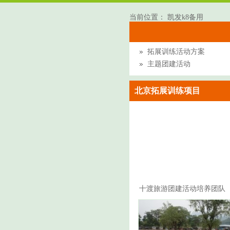
当前位置：
凯发k8备用
拓展训练活动方案
主题团建活动
北京拓展训练项目
十渡旅游团建活动培养团队
合作精神