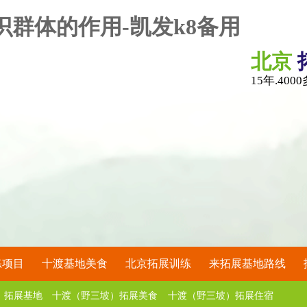
群体的作用-凯发k8备用
北京
15年.40
练项目
十渡基地美食
北京拓展训练
来拓展基地路线
拓展基地
十渡（野三坡）拓展美食
十渡（野三坡）拓展住宿