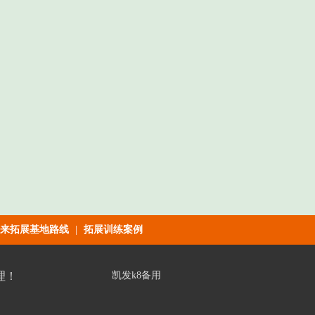
来拓展基地路线
|
拓展训练案例
理！
凯发k8备用