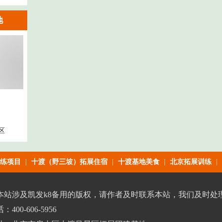
地
区
练项目
|
十渡（野三坡）拓展住宿
|
十渡基地美食
|
北京拓展训练
|
本站涉及凯发k8备用的版权，请作者及时联系本站，我们及时处
400-606-5956