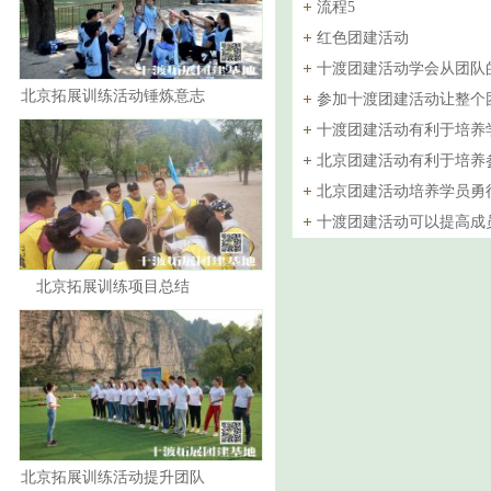
流程5
红色团建活动
十渡团建活动学会从团队
北京拓展训练活动锤炼意志
题
参加十渡团建活动让整个
品德
融洽
十渡团建活动有利于培养
北京团建活动有利于培养
北京团建活动培养学员勇
的工作精神
十渡团建活动可以提高成
北京拓展训练项目总结
北京拓展训练活动提升团队