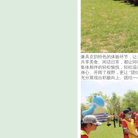
兼具京韵特色的体验环节，让
共享美食、闲话日常，都让同
集体相伴的轻松愉悦，轻松温
身心、开阔了视野，更让 “团
充分展现出积极向上、团结一