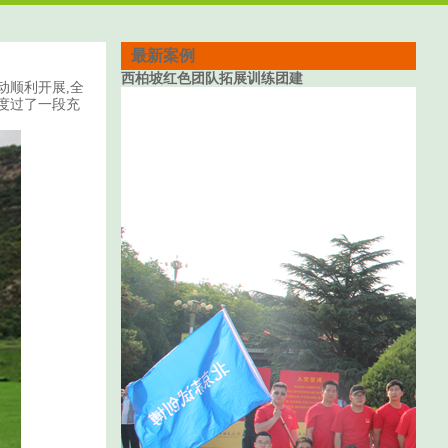
最新案例
西柏坡红色团队拓展训练团建
动
顺利开展,全
度过了一段充