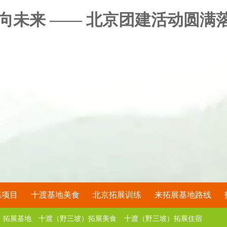
向未来 —— 北京团建活动圆满落
练项目
十渡基地美食
北京拓展训练
来拓展基地路线
拓展基地
十渡（野三坡）拓展美食
十渡（野三坡）拓展住宿