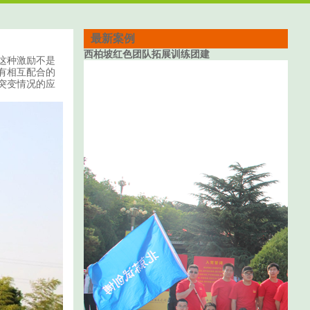
最新案例
西柏坡红色团队拓展训练团建
这种激励不是
有相互配合的
突变情况的应