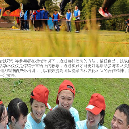
语技巧引导参与者在极端环境下，通过自我控制的方法，信任自己，
挑战
活动不仅仅是停留于言语上的教导，通过实践才能更好地帮助参与者从失
团队精神
的
户外
培训
，可以有效提高
团队凝聚力
和强化团队的合作精神，
一定效果。