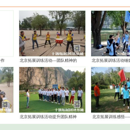
合作
北京拓展训练活动---团队精神的
北京拓展训练活动锤
意义
北京拓展训练活动提升团队精神
北京拓展训练感悟---
互相激励