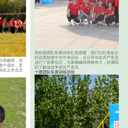
西柏坡团队拓展训练红色团建，我们以红色徒步
到达西柏坡中共中央旧址，分公司30名共产党员
自我
极限，把
进行了宣誓仪式，大家都喊得铿锵有力，仿佛回
败中成长，是
到了解放战争前共产党员...
除此之外北京
十渡团队拓展训练活动