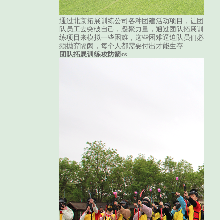
通过北京拓展训练公司各种团建活动项目，让团
队员工去突破自己，凝聚力量，通过团队拓展训
练项目来模拟一些困难，这些困难逼迫队员们必
须抛弃隔阂，每个人都需要付出才能生存...
团队拓展训练攻防箭cs