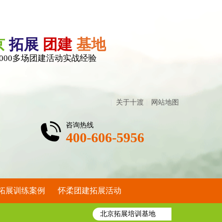
京
拓展
团建
基地
.4000多场团建活动实战经验
|
关于十渡
|
网站地图
咨询热线
400-606-5956
拓展训练案例
怀柔团建拓展活动