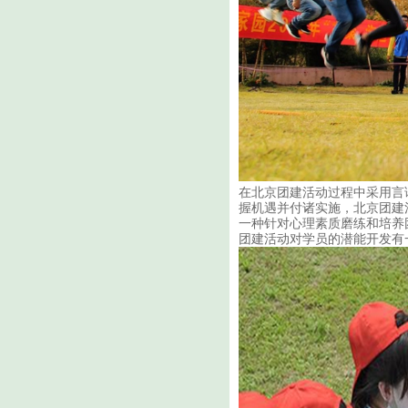
在北京团建活动过程中采用言
握机遇并付诸实施，北京团建
一种针对心理素质磨练和
培养
团建活动对学员的潜能开发有