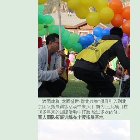
十渡团建将"龙腾盛世-群龙共舞"项目引入到北
京团队拓展训练活动中来,到目前为止,此项目在
10多年来的团建活动中打磨,经过多次的修...
百人团队拓展训练在十渡拓展基地