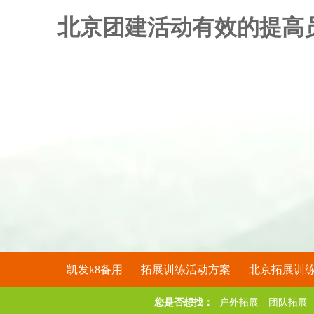
北京团建活动有效的提高员
凯发k8备用
拓展训练活动方案
北京拓展训
您是否想找：
户外拓展
团队拓展
关于凯发k8备用