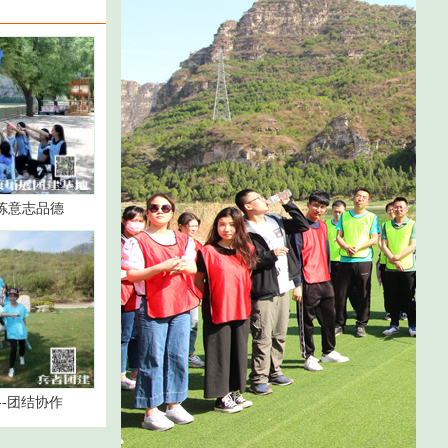
炼意志品德
--团结协作