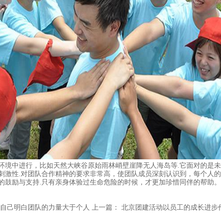
环境中进行，比如天然大峡谷原始雨林峭壁崖降无人海岛等.它面对的是
刺激性.对团队合作精神的要求非常高，使团队成员深刻认识到，每个人
的鼓励与支持.只有亲身体验过生命危险的时候，才更加珍惜同伴的帮助。
工自己明白团队的力量大于个人
上一篇： 北京团建活动以员工的成长进步