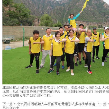
北京团建活动针对企业特别要求设计的方案，能潜移默化地使员工认识
愿景，从而消除业务推行变革时的理念、意识阻碍;同时通过让受训者
企业实现建立学习型组织的目标。
下一篇： 北京团建活动融入丰富的互动元素形式多样生动有趣
上一篇
员的创造力