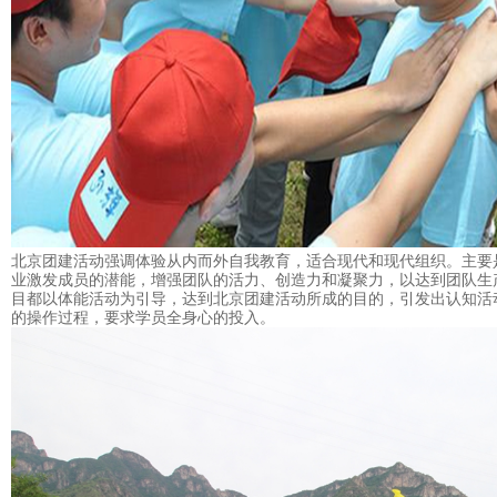
北京团建活动强调体验从内而外自我教育
，适合现代和现代组织。主要
业激发成员的潜能，增强团队的活力、创造力和凝聚力，以达到团队生
目都以体能活动为引导，达到北京团建活动所成的目的，引发出认知活
的操作过程，要求学员全身心的投入。