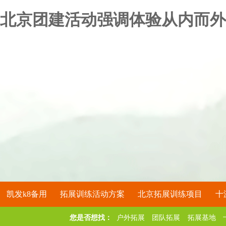
北京团建活动强调体验从内而外
凯发k8备用
拓展训练活动方案
北京拓展训练项目
十
您是否想找：
户外拓展
团队拓展
拓展基地
关于凯发k8备用