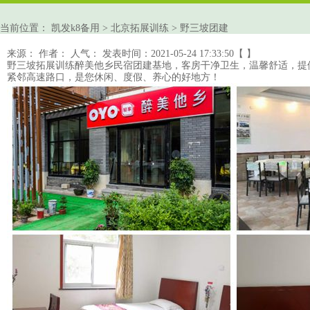
当前位置：
凯发k8备用
>
北京拓展训练
>
野三坡团建
来源：
作者：
人气：
发表时间：2021-05-24 17:33:50【 】
野三坡
拓展训练
醉美他乡民宿团建基地，客房干净卫生，温馨舒适，提供2
紧邻高速路口，是您休闲、度假、养心的好地方！