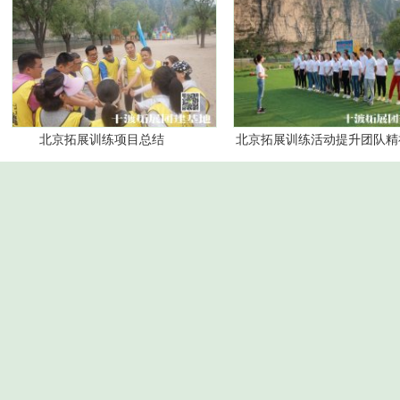
北京拓展训练项目总结
北京拓展训练活动提升团队精