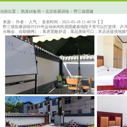
当前位置：
凯发k8备用
>
北京拓展训练
>
野三坡团建
来源：
作者：
人气：
发表时间：2021-05-18 11:40:50【 】
野三坡
拓展训练
仟行6号运动休闲民宿团建基地院子里可以打篮球、乒乓
火晚会、自助烧烤）；客房宽敞舒适，菜品美味可口；本店还提供地接