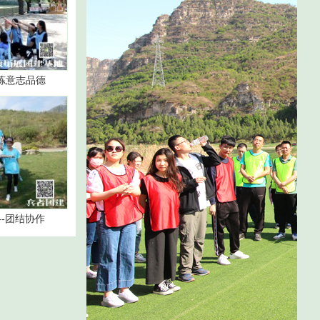
炼意志品德
--团结协作