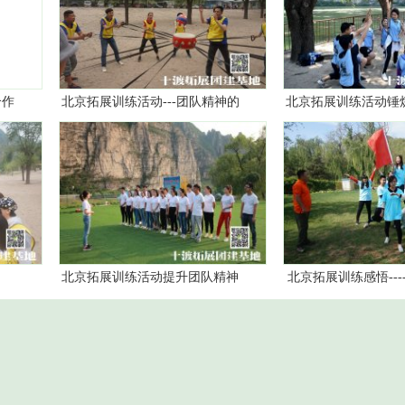
合作
北京拓展训练活动---团队精神的
北京拓展训练活动锤
意义
北京拓展训练活动提升团队精神
北京拓展训练感悟---
互相激励