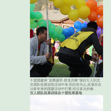
十渡团建将"龙腾盛世-群龙共舞"项目引入到北
京团队拓展训练活动中来,到目前为止,此项目在
10多年来的团建活动中打磨,经过多次的修...
百人团队拓展训练在十渡拓展基地