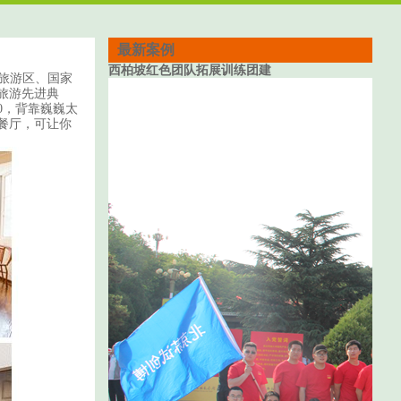
最新案例
西柏坡红色团队拓展训练团建
级旅游区、国家
旅游先进典
0，背靠巍巍太
餐厅，可让你