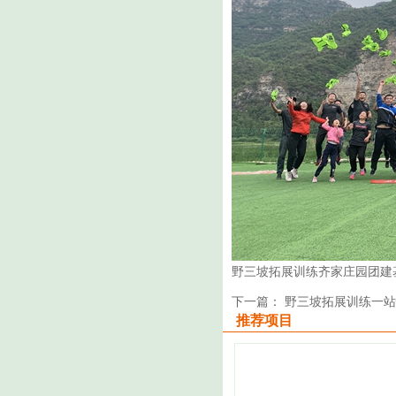
野三坡拓展训练齐家庄园团建基地
下一篇： 野三坡拓展训练一
推荐项目