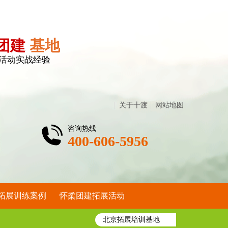
团建
基地
团建活动实战经验
|
关于十渡
|
网站地图
咨询热线
400-606-5956
拓展训练案例
怀柔团建拓展活动