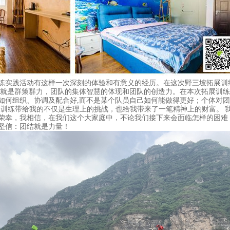
练实践活动有这样一次深刻的体验和有意义的经历。在这次野三坡拓展训
点就是群策群力，团队的集体智慧的体现和团队的创造力。在本次拓展训练
如何组织、协调及配合好,而不是某个队员自己如何能做得更好；个体对
展训练带给我的不仅是生理上的挑战，也给我带来了一笔精神上的财富。 
荣幸，我相信，在我们这个大家庭中，不论我们接下来会面临怎样的困难
坚信：团结就是力量！