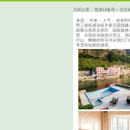
当前位置：
凯发k8备用
>
北京
来源：
作者：
人气：
发表时间：
野三坡
拓展训练
齐家庄园团建
级重点风景名胜区、国家森林
型、全国农业旅游示范点、国家
行山，蜿蜒的拒马河从我们门
享受到仙家的感觉。