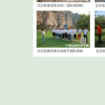
北京拓展训练活动---团队精神的
北京拓
意义
北京拓展训练活动提升团队精神
北京拓