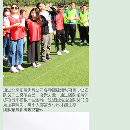
通过北京拓展训练公司各种团建活动项目，让团
队员工去突破自己，凝聚力量，通过团队拓展训
练项目来模拟一些困难，这些困难逼迫队员们必
须抛弃隔阂，每个人都需要付出才能生存...
团队拓展训练攻防箭cs