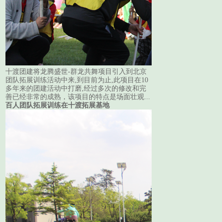
十渡团建将龙腾盛世-群龙共舞项目引入到北京
团队拓展训练活动中来,到目前为止,此项目在10
多年来的团建活动中打磨,经过多次的修改和完
善已经非常的成熟，该项目的特点是场面壮观...
百人团队拓展训练在十渡拓展基地