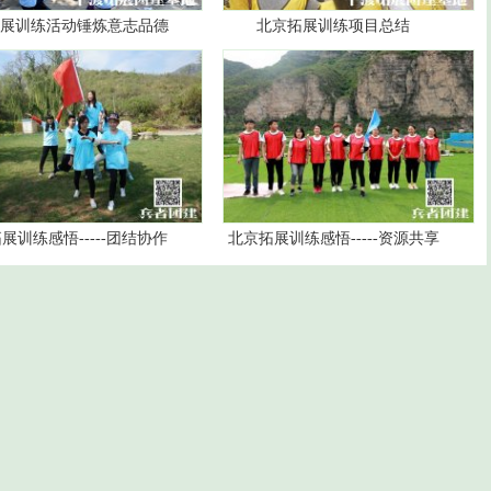
展训练活动锤炼意志品德
北京拓展训练项目总结
展训练感悟-----团结协作
北京拓展训练感悟-----资源共享
互相激励
合理分配