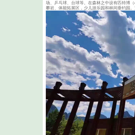
场、乒乓球、台球等。在森林之中设有匹特博（
攀岩、体能拓展区，少儿游乐园和林间垂钓园。