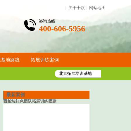
|
关于十渡
|
网站地图
咨询热线
400-606-5956
展基地路线
拓展训练案例
最新案例
西柏坡红色团队拓展训练团建