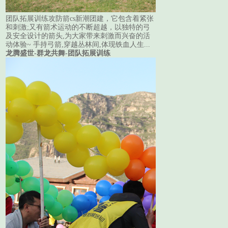
团队拓展训练攻防箭cs新潮团建，它包含着紧张
和刺激;又有箭术运动的不断超越，以独特的弓
及安全设计的箭头,为大家带来刺激而兴奋的活
动体验~ 手持弓箭,穿越丛林间,体现铁血人生...
龙腾盛世-群龙共舞-团队拓展训练