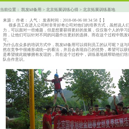
当前位置：
凯发k8备用
>
北京拓展训练心得
>
北京拓展训练基地
来源：
作者：
人气：
发表时间：2018-08-06 08:34:58【 】
很多员工在进入公司时非常好奇公司对他们的培养方式，虽然说人们
力，可以面对一些难题，但是想要获得更好的发展，仅仅靠个人的学习
用
，让他们可以针对不同的问题作出更好的选择。而在这个过程中
凯发
可。
为什么在众多的培训方式中，
凯发k8备用
可以得到员工的认可呢？这与
然在竞争中很难形成统一的看法，并且会表现自己的优势，希望可以获
是希望彼此能够拥有友谊的，而在这个过程中，训练基地就帮助他们培
队合作意识。